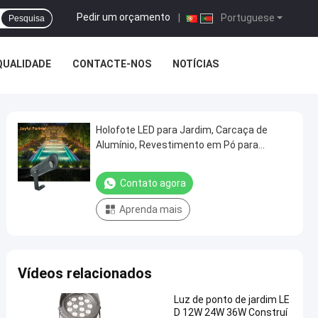
Pedir um orçamento
|
Portuguese
Pesquisa
QUALIDADE
CONTACTE-NOS
NOTÍCIAS
Holofote LED para Jardim, Carcaça de
Alumínio, Revestimento em Pó para
Exterior, 1W, IP65, DC24V, para Caminhos
Externos
Contato agora
Aprenda mais
Vídeos relacionados
Luz de ponto de jardim LE
D 12W 24W 36W Construí