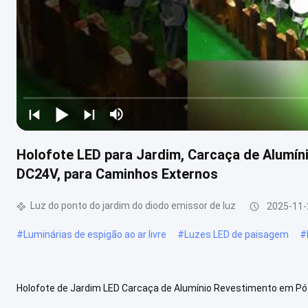
Holofote LED para Jardim, Carcaça de Alumíni
DC24V, para Caminhos Externos
Luz do ponto do jardim do diodo emissor de luz
2025-11-
#
Luminárias de espigão ao ar livre
#
Luzes LED de paisagem
#
Holofote de Jardim LED Carcaça de Alumínio Revestimento em Pó 
Fonte de luz Ângulo do feixe da lente (°) Consumo (watt) Tensão de