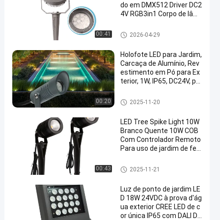
do em DMX512 Driver DC2
4V RGB3in1 Corpo de lâm
pada de alumínio preto Ca
sas de alumínio para ilumi
Luz do ponto do jardim do dio
00:41
2026-04-29
nação de árvores
do emissor de luz
Holofote LED para Jardim,
Carcaça de Alumínio, Rev
estimento em Pó para Ex
terior, 1W, IP65, DC24V, pa
ra Caminhos Externos
Luz do ponto do jardim do dio
00:20
2025-11-20
do emissor de luz
LED Tree Spike Light 10W
Branco Quente 10W COB
Com Controlador Remoto
Para uso de jardim de fes
ta
Luz do ponto do jardim do dio
00:43
2025-11-21
do emissor de luz
Luz de ponto de jardim LE
D 18W 24VDC à prova d'ág
ua exterior CREE LED de c
or única IP65 com DALI Di